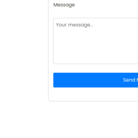
Message
Send 