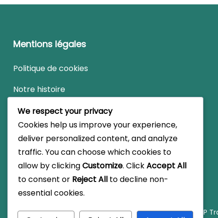
Mentions légales
Politique de cookies
Notre histoire
Termes et conditions
We respect your privacy
Cookies help us improve your experience,
Votre vie privée
deliver personalized content, and analyze
Contactez-nous
traffic. You can choose which cookies to
allow by clicking
Customize
. Click
Accept All
to consent or
Reject All
to decline non-
essential cookies.
© Copyright 2026
gunbladesaga.fr
.
Travel Monster by
WP Tra