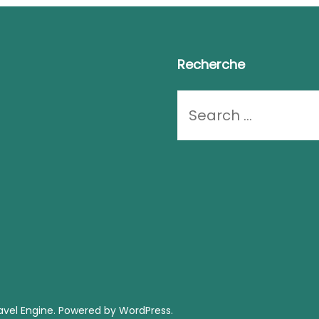
Recherche
Looking
for
Something?
vel Engine.
Powered by
WordPress
.