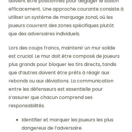
doivent être positionnés pour dégager le ballon
efficacement. Une approche courante consiste à
utiliser un système de marquage zonal, où les
joueurs couvrent des zones spécifiques plutôt
que des adversaires individuels.
Lors des coups francs, maintenir un mur solide
est crucial. Le mur doit être composé de joueurs
plus grands pour bloquer les tirs directs, tandis
que d’autres doivent être prêts à réagir aux
rebonds ou aux déviations. La communication
entre les défenseurs est essentielle pour
s’assurer que chacun comprend ses
responsabilités.
Identifier et marquer les joueurs les plus
dangereux de l’adversaire.