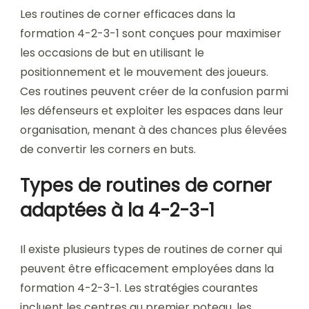
Les routines de corner efficaces dans la
formation 4-2-3-1 sont conçues pour maximiser
les occasions de but en utilisant le
positionnement et le mouvement des joueurs.
Ces routines peuvent créer de la confusion parmi
les défenseurs et exploiter les espaces dans leur
organisation, menant à des chances plus élevées
de convertir les corners en buts.
Types de routines de corner
adaptées à la 4-2-3-1
Il existe plusieurs types de routines de corner qui
peuvent être efficacement employées dans la
formation 4-2-3-1. Les stratégies courantes
incluent les centres au premier poteau, les