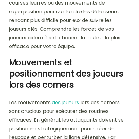
courses leurres ou des mouvements de
superposition pour confondre les défenseurs,
rendant plus difficile pour eux de suivre les
joueurs clés. Comprendre les forces de vos
joueurs aidera à sélectionner la routine la plus
efficace pour votre équipe.
Mouvements et
positionnement des joueurs
lors des corners
Les mouvements
des joueurs
lors des corners
sont cruciaux pour exécuter des routines
efficaces. En général, les attaquants doivent se
positionner stratégiquement pour créer de
l’espace et perturber la ligne défensive. Par