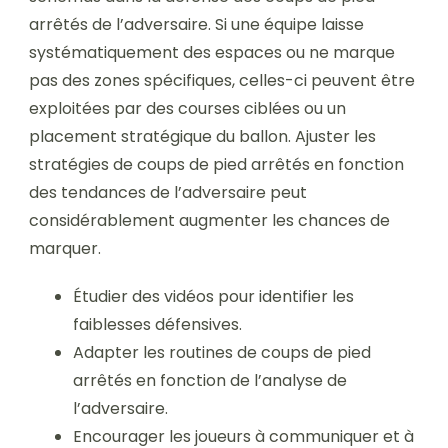
arrêtés de l’adversaire. Si une équipe laisse
systématiquement des espaces ou ne marque
pas des zones spécifiques, celles-ci peuvent être
exploitées par des courses ciblées ou un
placement stratégique du ballon. Ajuster les
stratégies de coups de pied arrêtés en fonction
des tendances de l’adversaire peut
considérablement augmenter les chances de
marquer.
Étudier des vidéos pour identifier les
faiblesses défensives.
Adapter les routines de coups de pied
arrêtés en fonction de l’analyse de
l’adversaire.
Encourager les joueurs à communiquer et à