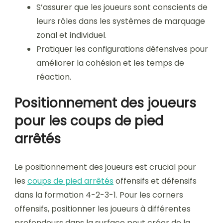
S’assurer que les joueurs sont conscients de
leurs rôles dans les systèmes de marquage
zonal et individuel.
Pratiquer les configurations défensives pour
améliorer la cohésion et les temps de
réaction.
Positionnement des joueurs
pour les coups de pied
arrêtés
Le positionnement des joueurs est crucial pour
les
coups de pied arrêtés
offensifs et défensifs
dans la formation 4-2-3-1. Pour les corners
offensifs, positionner les joueurs à différentes
profondeurs dans la surface peut créer de la