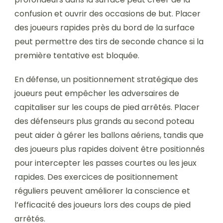
confusion et ouvrir des occasions de but. Placer
des joueurs rapides près du bord de la surface
peut permettre des tirs de seconde chance si la
première tentative est bloquée.
En défense, un positionnement stratégique des
joueurs peut empêcher les adversaires de
capitaliser sur les coups de pied arrêtés. Placer
des défenseurs plus grands au second poteau
peut aider à gérer les ballons aériens, tandis que
des joueurs plus rapides doivent être positionnés
pour intercepter les passes courtes ou les jeux
rapides. Des exercices de positionnement
réguliers peuvent améliorer la conscience et
l’efficacité des joueurs lors des coups de pied
arrêtés.