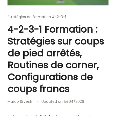
Stratégies de formation 4-2-3-1
4-2-3-1 Formation :
Stratégies sur coups
de pied arrêtés,
Routines de corner,
Configurations de
coups francs
Marco Silvestri
Updated on
15/04/2026