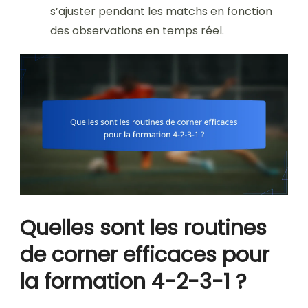
s’ajuster pendant les matchs en fonction
des observations en temps réel.
Quelles sont les routines
de corner efficaces pour
la formation 4-2-3-1 ?