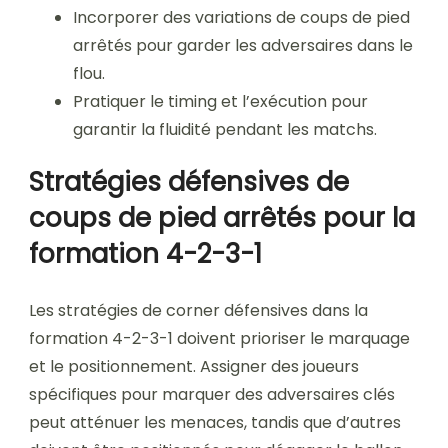
Incorporer des variations de coups de pied
arrêtés pour garder les adversaires dans le
flou.
Pratiquer le timing et l’exécution pour
garantir la fluidité pendant les matchs.
Stratégies défensives de
coups de pied arrêtés pour la
formation 4-2-3-1
Les stratégies de corner défensives dans la
formation 4-2-3-1 doivent prioriser le marquage
et le positionnement. Assigner des joueurs
spécifiques pour marquer des adversaires clés
peut atténuer les menaces, tandis que d’autres