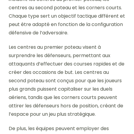
centres au second poteau et les corners courts.
Chaque type sert un objectif tactique différent et
peut être adapté en fonction de la configuration
défensive de l’adversaire.
Les centres au premier poteau visent à
surprendre les défenseurs, permettant aux
attaquants d’effectuer des courses rapides et de
créer des occasions de but. Les centres au
second poteau sont conçus pour que les joueurs
plus grands puissent capitaliser sur les duels
aériens, tandis que les corners courts peuvent
attirer les défenseurs hors de position, créant de
l’espace pour un jeu plus stratégique.
De plus, les équipes peuvent employer des