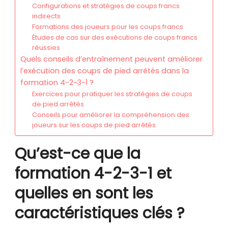
Configurations et stratégies de coups francs
indirects
Formations des joueurs pour les coups francs
Études de cas sur des exécutions de coups francs
réussies
Quels conseils d’entraînement peuvent améliorer
l’exécution des coups de pied arrêtés dans la
formation 4-2-3-1 ?
Exercices pour pratiquer les stratégies de coups
de pied arrêtés
Conseils pour améliorer la compréhension des
joueurs sur les coups de pied arrêtés
Qu’est-ce que la
formation 4-2-3-1 et
quelles en sont les
caractéristiques clés ?