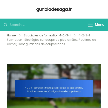
Skip
gunbladesaga.fr
to
content
Looking
Menu
for
Home
Stratégies de formation 4-2-3-1
4-2-3-1
Something?
Formation : Stratégies sur coups de pied arrêtés, Routines de
corner, Configurations de coups francs