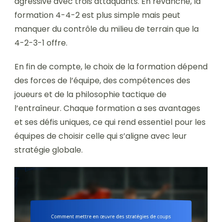
agressive avec trois attaquants. En revanche, la
formation 4-4-2 est plus simple mais peut
manquer du contrôle du milieu de terrain que la
4-2-3-1 offre.
En fin de compte, le choix de la formation dépend
des forces de l’équipe, des compétences des
joueurs et de la philosophie tactique de
l’entraîneur. Chaque formation a ses avantages
et ses défis uniques, ce qui rend essentiel pour les
équipes de choisir celle qui s’aligne avec leur
stratégie globale.