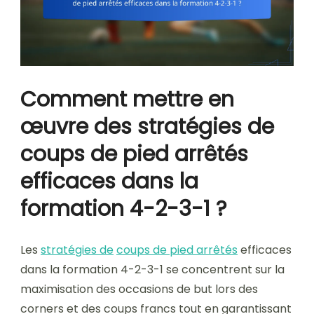
Comment mettre en
œuvre des stratégies de
coups de pied arrêtés
efficaces dans la
formation 4-2-3-1 ?
Les
stratégies de
coups de pied arrêtés
efficaces
dans la formation 4-2-3-1 se concentrent sur la
maximisation des occasions de but lors des
corners et des coups francs tout en garantissant