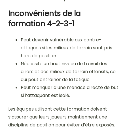
Inconvénients de la
formation 4-2-3-1
Peut devenir vulnérable aux contre-
attaques si les milieux de terrain sont pris
hors de position.
Nécessite un haut niveau de travail des
ailiers et des milieux de terrain offensifs, ce
qui peut entraîner de la fatigue.
Peut manquer d’une menace directe de but
si l’attaquant est isolé.
Les équipes utilisant cette formation doivent
s’assurer que leurs joueurs maintiennent une
discipline de position pour éviter d’être exposés.