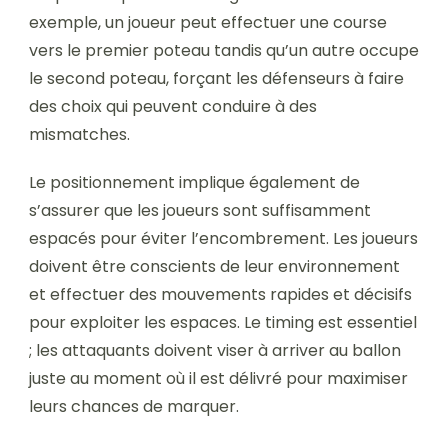
exemple, un joueur peut effectuer une course
vers le premier poteau tandis qu’un autre occupe
le second poteau, forçant les défenseurs à faire
des choix qui peuvent conduire à des
mismatches.
Le positionnement implique également de
s’assurer que les joueurs sont suffisamment
espacés pour éviter l’encombrement. Les joueurs
doivent être conscients de leur environnement
et effectuer des mouvements rapides et décisifs
pour exploiter les espaces. Le timing est essentiel
; les attaquants doivent viser à arriver au ballon
juste au moment où il est délivré pour maximiser
leurs chances de marquer.