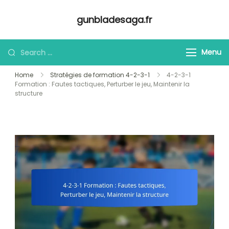
Skip
gunbladesaga.fr
to
content
Looking
Menu
for
Home
Stratégies de formation 4-2-3-1
4-2-3-1
Something?
Formation : Fautes tactiques, Perturber le jeu, Maintenir la
structure