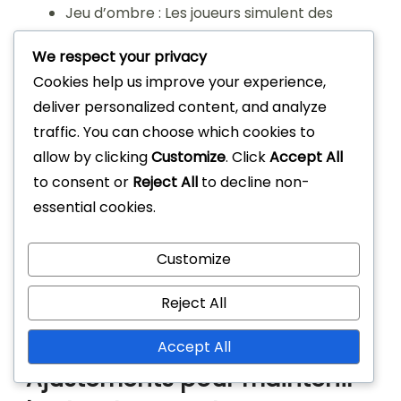
Jeu d’ombre : Les joueurs simulent des
situations de jeu sans opposition, en
We respect your privacy
mettant l’accent sur le mouvement et le
Cookies help us improve your experience,
positionnement.
deliver personalized content, and analyze
Pression et couverture : Un groupe de
traffic. You can choose which cookies to
joueurs attaque tandis qu’un autre défend,
allow by clicking
Customize
. Click
Accept All
enseignant aux défenseurs à maintenir la
to consent or
Reject All
to decline non-
structure sous pression.
essential cookies.
Incorporer régulièrement ces drills dans les
séances d’entraînement peut améliorer la
Customize
cohésion de l’équipe et la prise de conscience
Reject All
tactique, conduisant à un meilleur maintien de la
structure pendant les matchs.
Accept All
Ajustements pour maintenir