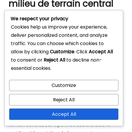
milieu de terrain central
dans cette formation ?
We respect your privacy
Cookies help us improve your experience,
Un milieu de terrain central dans une formation
deliver personalized content, and analyze
4-2-3-1 doit posséder un mélange de
traffic. You can choose which cookies to
compétences techniques, tactiques et physiques.
allow by clicking
Customize
. Click
Accept All
Les capacités clés incluent le contrôle du ballon,
to consent or
Reject All
to decline non-
la passe précise et un fort soutien défensif pour
essential cookies.
relier efficacement défense et attaque.
Customize
Techniques de contrôle du
ballon et de dribble
Reject All
Accept All
Le contrôle du ballon est crucial pour un milieu de
terrain central, car il permet des transitions