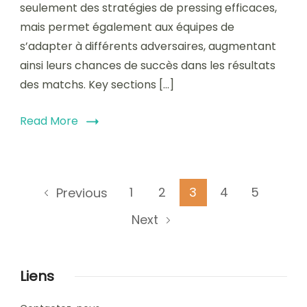
seulement des stratégies de pressing efficaces,
mais permet également aux équipes de
s’adapter à différents adversaires, augmentant
ainsi leurs chances de succès dans les résultats
des matchs. Key sections […]
Read More
Posts
Page
Page
Page
Page
Page
1
2
3
4
5
Previous
pagination
Next
Liens