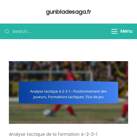
Skip
gunbladesaga.fr
to
content
Looking
Menu
for
Something?
Analyse tactique de la formation 4-2-3-1