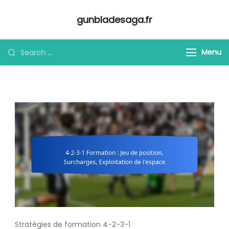
Skip
gunbladesaga.fr
to
content
Looking
Menu
for
Something?
Stratégies de formation 4-2-3-1