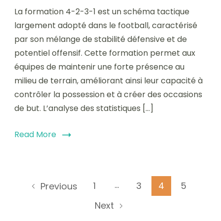
La formation 4-2-3-1 est un schéma tactique
largement adopté dans le football, caractérisé
par son mélange de stabilité défensive et de
potentiel offensif. Cette formation permet aux
équipes de maintenir une forte présence au
milieu de terrain, améliorant ainsi leur capacité à
contrôler la possession et à créer des occasions
de but. L’analyse des statistiques […]
Read More
Posts
…
Page
Page
Page
Page
1
3
4
5
Previous
pagination
Next