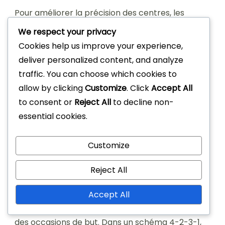
Pour améliorer la précision des centres, les
arrières latéraux devraient pratiquer différents
We respect your privacy
types de centres, tels que les centres puissants,
Cookies help us improve your experience,
flottants et en retrait. Comprendre le timing et le
deliver personalized content, and analyze
positionnement des attaquants peut également
traffic. You can choose which cookies to
améliorer l’efficacité de ces passes. Des
allow by clicking
Customize
. Click
Accept All
exercices réguliers qui simulent des scénarios de
to consent or
Reject All
to decline non-
match peuvent aider les arrières latéraux à
essential cookies.
développer leurs compétences en matière de
centres sous pression.
Customize
Contributions offensives
Reject All
Les contributions offensives des arrières latéraux
Accept All
peuvent inclure des assists, des passes clés et
des occasions de but. Dans un schéma 4-2-3-1,