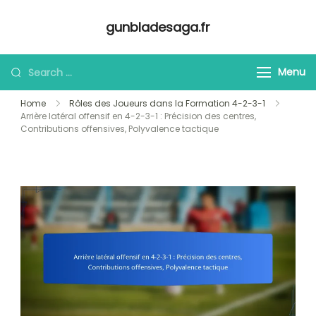
Skip
gunbladesaga.fr
to
content
Looking
Menu
for
Home
Rôles des Joueurs dans la Formation 4-2-3-1
Something?
Arrière latéral offensif en 4-2-3-1 : Précision des centres,
Contributions offensives, Polyvalence tactique